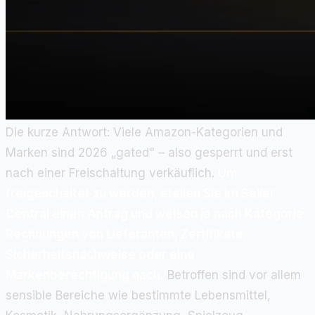
Die kurze Antwort: Viele Amazon-Kategorien und
Marken sind 2026 „gated" – also gesperrt und erst
nach einer Freischaltung verkäuflich.
Um
freigeschaltet zu werden, stellen Sie im Seller
Central einen Antrag und weisen je nach Kategorie
Rechnungen von Lieferanten, Zertifikate,
Sicherheitsnachweise oder eine
Markenberechtigung nach.
Betroffen sind vor allem
sensible Bereiche wie bestimmte Lebensmittel,