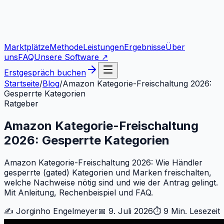
Marktplätze
Methode
Leistungen
Ergebnisse
Über
uns
FAQ
Unsere Software ↗
Erstgespräch buchen
Startseite
/
Blog
/
Amazon Kategorie-Freischaltung 2026:
Gesperrte Kategorien
Ratgeber
Amazon Kategorie-Freischaltung
2026: Gesperrte Kategorien
Amazon Kategorie-Freischaltung 2026: Wie Händler
gesperrte (gated) Kategorien und Marken freischalten,
welche Nachweise nötig sind und wie der Antrag gelingt.
Mit Anleitung, Rechenbeispiel und FAQ.
✍️
Jorginho Engelmeyer
📅
9. Juli 2026
⏱
9 Min.
Lesezeit