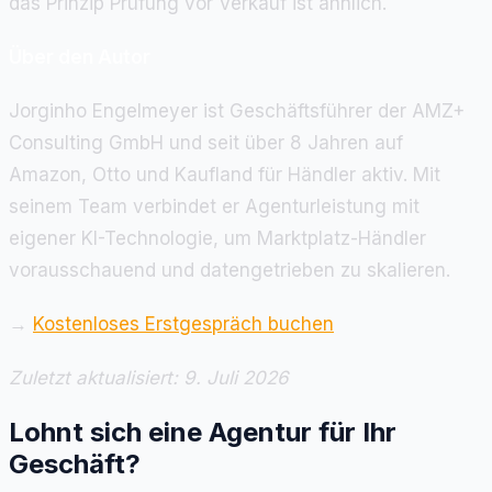
das Prinzip Prüfung vor Verkauf ist ähnlich.
Über den Autor
Jorginho Engelmeyer ist Geschäftsführer der AMZ+
Consulting GmbH und seit über 8 Jahren auf
Amazon, Otto und Kaufland für Händler aktiv. Mit
seinem Team verbindet er Agenturleistung mit
eigener KI-Technologie, um Marktplatz-Händler
vorausschauend und datengetrieben zu skalieren.
→
Kostenloses Erstgespräch buchen
Zuletzt aktualisiert: 9. Juli 2026
Lohnt sich eine Agentur für Ihr
Geschäft?