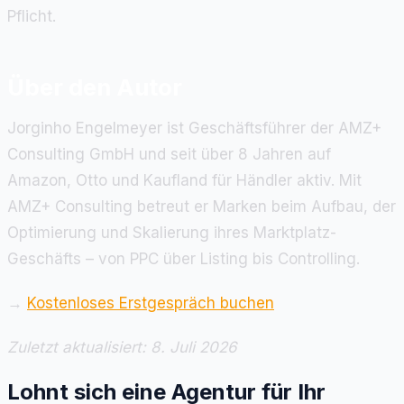
Pflicht.
Über den Autor
Jorginho Engelmeyer ist Geschäftsführer der AMZ+
Consulting GmbH und seit über 8 Jahren auf
Amazon, Otto und Kaufland für Händler aktiv. Mit
AMZ+ Consulting betreut er Marken beim Aufbau, der
Optimierung und Skalierung ihres Marktplatz-
Geschäfts – von PPC über Listing bis Controlling.
→
Kostenloses Erstgespräch buchen
Zuletzt aktualisiert: 8. Juli 2026
Lohnt sich eine Agentur für Ihr