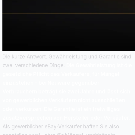
Die kurze Antwort: Gewährleistung und Garantie sind
zwei verschiedene Dinge.
Die Gewährleistung ist die
gesetzliche Pflicht des Verkäufers, für Mängel
einzustehen – bei Neuware gegenüber
Verbrauchern beträgt sie zwei Jahre und lässt sich
von gewerblichen Verkäufern nicht ausschließen
oder verkürzen. Die Garantie ist ein freiwilliges
Zusatzversprechen von Hersteller oder Verkäufer.
Als gewerblicher eBay-Verkäufer haften Sie also