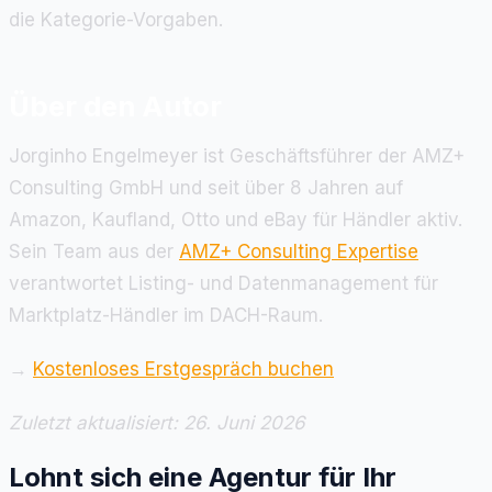
die Kategorie-Vorgaben.
Über den Autor
Jorginho Engelmeyer ist Geschäftsführer der AMZ+
Consulting GmbH und seit über 8 Jahren auf
Amazon, Kaufland, Otto und eBay für Händler aktiv.
Sein Team aus der
AMZ+ Consulting Expertise
verantwortet Listing- und Datenmanagement für
Marktplatz-Händler im DACH-Raum.
→
Kostenloses Erstgespräch buchen
Zuletzt aktualisiert: 26. Juni 2026
Lohnt sich eine Agentur für Ihr