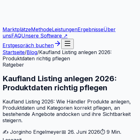
Marktplätze
Methode
Leistungen
Ergebnisse
Über
uns
FAQ
Unsere Software ↗
Erstgespräch buchen
Startseite
/
Blog
/
Kaufland Listing anlegen 2026:
Produktdaten richtig pflegen
Ratgeber
Kaufland Listing anlegen 2026:
Produktdaten richtig pflegen
Kaufland Listing 2026: Wie Händler Produkte anlegen,
Produktdaten und Kategorien korrekt pflegen, an
bestehende Angebote andocken und ihre Sichtbarkeit
steigern.
✍️
Jorginho Engelmeyer
📅
26. Juni 2026
⏱
9 Min.
Lesezeit