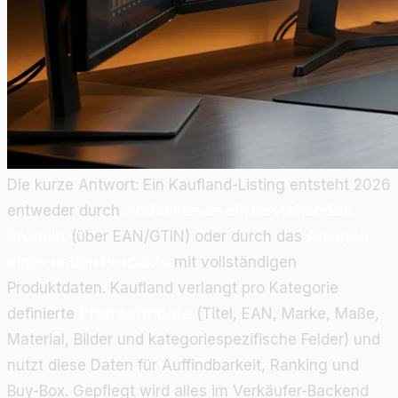
Die kurze Antwort: Ein Kaufland-Listing entsteht 2026
entweder durch
Andocken an ein bestehendes
Produkt
(über EAN/GTIN) oder durch das
Anlegen
eines neuen Produkts
mit vollständigen
Produktdaten. Kaufland verlangt pro Kategorie
definierte
Pflichtattribute
(Titel, EAN, Marke, Maße,
Material, Bilder und kategoriespezifische Felder) und
nutzt diese Daten für Auffindbarkeit, Ranking und
Buy-Box. Gepflegt wird alles im Verkäufer-Backend