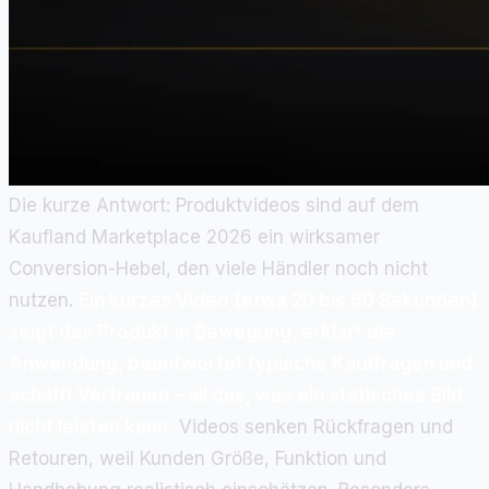
Die kurze Antwort: Produktvideos sind auf dem
Kaufland Marketplace 2026 ein wirksamer
Conversion-Hebel, den viele Händler noch nicht
nutzen.
Ein kurzes Video (etwa 20 bis 60 Sekunden)
zeigt das Produkt in Bewegung, erklärt die
Anwendung, beantwortet typische Kauffragen und
schafft Vertrauen – all das, was ein statisches Bild
nicht leisten kann.
Videos senken Rückfragen und
Retouren, weil Kunden Größe, Funktion und