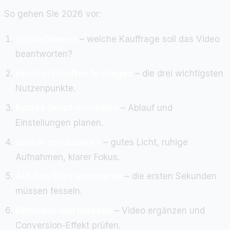
So gehen Sie 2026 vor:
Ziel definieren
– welche Kauffrage soll das Video
beantworten?
Kernbotschaften festlegen
– die drei wichtigsten
Nutzenpunkte.
Kurzes Skript schreiben
– Ablauf und
Einstellungen planen.
Sauber produzieren
– gutes Licht, ruhige
Aufnahmen, klarer Fokus.
Auf den Start optimieren
– die ersten Sekunden
müssen fesseln.
Einbinden und messen
– Video ergänzen und
Conversion-Effekt prüfen.