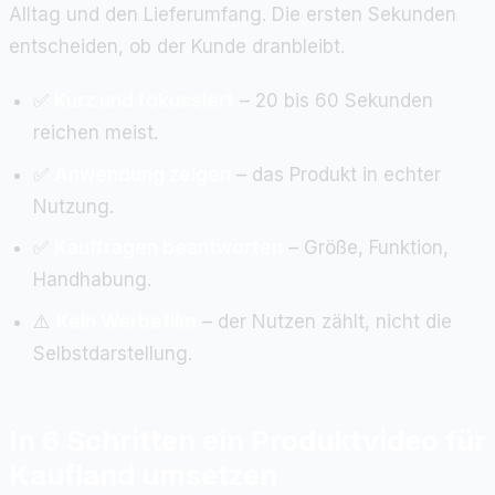
Alltag und den Lieferumfang. Die ersten Sekunden
entscheiden, ob der Kunde dranbleibt.
✅
Kurz und fokussiert
– 20 bis 60 Sekunden
reichen meist.
✅
Anwendung zeigen
– das Produkt in echter
Nutzung.
✅
Kauffragen beantworten
– Größe, Funktion,
Handhabung.
⚠️
Kein Werbefilm
– der Nutzen zählt, nicht die
Selbstdarstellung.
In 6 Schritten ein Produktvideo für
Kaufland umsetzen