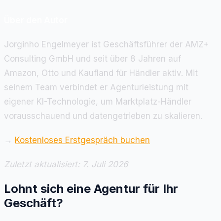
Über den Autor
Jorginho Engelmeyer ist Geschäftsführer der AMZ+
Consulting GmbH und seit über 8 Jahren auf
Amazon, Otto und Kaufland für Händler aktiv. Mit
seinem Team verbindet er Agenturleistung mit
eigener KI-Technologie, um Marktplatz-Händler
vorausschauend und datengetrieben zu skalieren.
→
Kostenloses Erstgespräch buchen
Zuletzt aktualisiert: 7. Juli 2026
Lohnt sich eine Agentur für Ihr
Geschäft?