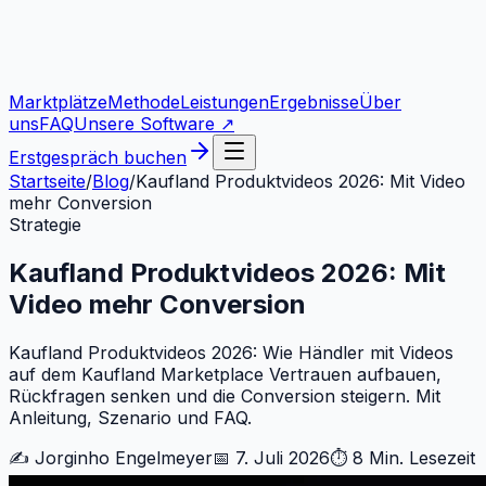
Marktplätze
Methode
Leistungen
Ergebnisse
Über
uns
FAQ
Unsere Software ↗
Erstgespräch buchen
Startseite
/
Blog
/
Kaufland Produktvideos 2026: Mit Video
mehr Conversion
Strategie
Kaufland Produktvideos 2026: Mit
Video mehr Conversion
Kaufland Produktvideos 2026: Wie Händler mit Videos
auf dem Kaufland Marketplace Vertrauen aufbauen,
Rückfragen senken und die Conversion steigern. Mit
Anleitung, Szenario und FAQ.
✍️
Jorginho Engelmeyer
📅
7. Juli 2026
⏱
8 Min.
Lesezeit