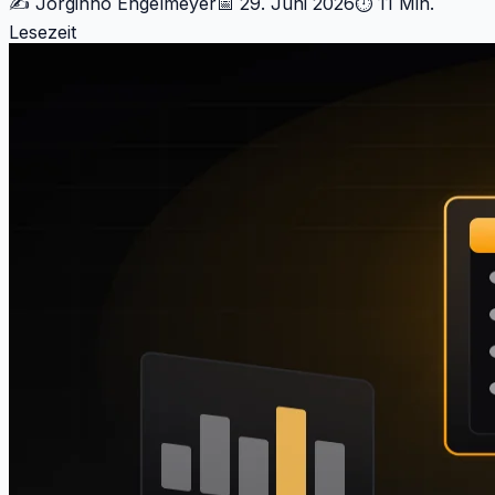
✍️
Jorginho Engelmeyer
📅
29. Juni 2026
⏱
11 Min.
Lesezeit