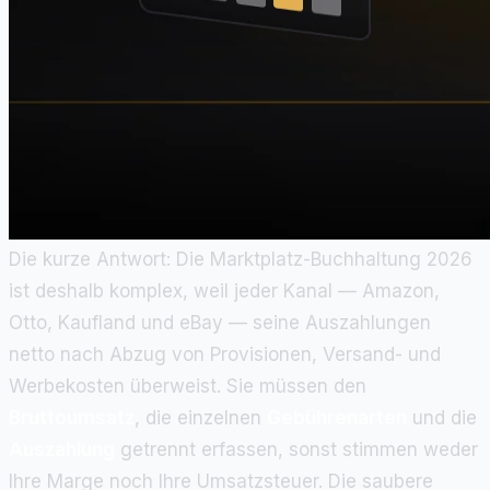
Die kurze Antwort: Die Marktplatz-Buchhaltung 2026
ist deshalb komplex, weil jeder Kanal — Amazon,
Otto, Kaufland und eBay — seine Auszahlungen
netto nach Abzug von Provisionen, Versand- und
Werbekosten überweist. Sie müssen den
Bruttoumsatz
, die einzelnen
Gebührenarten
und die
Auszahlung
getrennt erfassen, sonst stimmen weder
Ihre Marge noch Ihre Umsatzsteuer. Die saubere