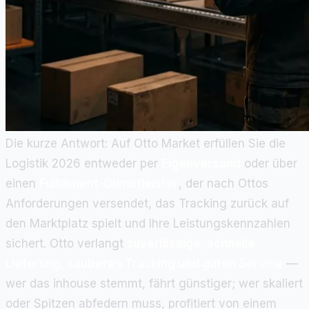
Die kurze Antwort: Auf Otto Market erfüllen Sie die
Logistik 2026 entweder per
Eigenversand
oder über
einen
Fulfillment-Dienstleister
, der nach Ottos
Anforderungen versendet, das Tracking zurück auf
den Marktplatz spielt und Ihre Leistungskennzahlen
sichert. Otto verlangt
zuverlässige, schnelle
Lieferung, sauberes Tracking und guten Service
—
wer das inhouse stemmt, fährt günstiger; wer skaliert
oder Spitzen abfedern muss, profitiert von einem