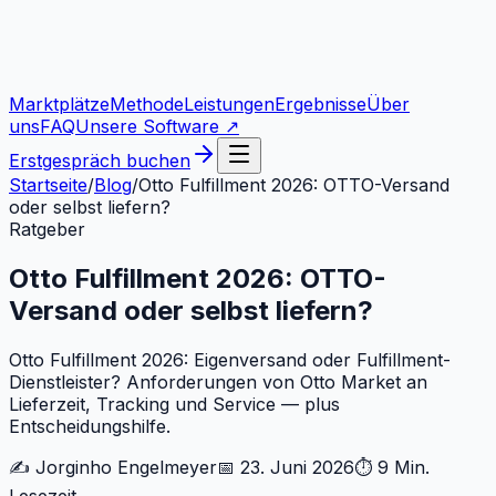
Marktplätze
Methode
Leistungen
Ergebnisse
Über
uns
FAQ
Unsere Software ↗
Erstgespräch buchen
Startseite
/
Blog
/
Otto Fulfillment 2026: OTTO-Versand
oder selbst liefern?
Ratgeber
Otto Fulfillment 2026: OTTO-
Versand oder selbst liefern?
Otto Fulfillment 2026: Eigenversand oder Fulfillment-
Dienstleister? Anforderungen von Otto Market an
Lieferzeit, Tracking und Service — plus
Entscheidungshilfe.
✍️
Jorginho Engelmeyer
📅
23. Juni 2026
⏱
9 Min.
Lesezeit