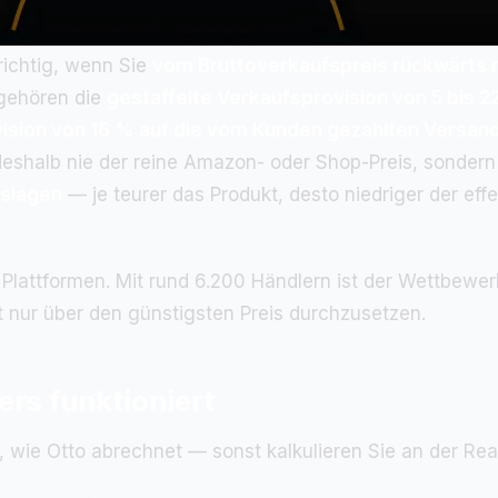
richtig, wenn Sie
vom Bruttoverkaufspreis rückwärts 
 gehören die
gestaffelte Verkaufsprovision von 5 bis 2
ision von 16 % auf die vom Kunden gezahlten Versan
st deshalb nie der reine Amazon- oder Shop-Preis, sonde
islagen
— je teurer das Produkt, desto niedriger der effe
 Plattformen. Mit rund 6.200 Händlern ist der Wettbewe
tt nur über den günstigsten Preis durchzusetzen.
rs funktioniert
 wie Otto abrechnet — sonst kalkulieren Sie an der Real