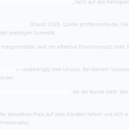
reis inklusive Mehrwertsteuer
, nicht auf den Nettoprei
lprovisionen
(Stand: 2026, Quelle: profitkonsole.de). Der
 der jeweiligen Schwelle.
t margenstärker, weil der effektive Provisionssatz sinkt
 Monat
— unabhängig vom Umsatz. Bei kleinem Volumen b
werden.
vision auf die Versandkosten
, die der Kunde zahlt. W
er denselben Preis auf allen Kanälen fahren und sich 
hrenstruktur.