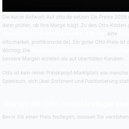
Die kurze Antwort: Auf otto.de setzen Sie Preise 2026 
dann prüfen, ob Ihre Marge trägt. Zu den Otto-Kosten
Grundgebühr von 99,90 € netto pro Monat
, eine
Prov
otto.market, profitkonsole.de). Ein guter Otto-Preis i
Wichtig: Die
Staffelprovisionen belohnen höhere Pre
bessere Margen erzielen als auf überfüllten Kanälen.
Otto ist kein reiner Preiskampf-Marktplatz wie manche
Spielraum, sich über Sortiment und Positionierung sta
Warum die Otto-Preisstrategie ande
Bevor Sie einen Preis festlegen, müssen Sie verstehen,