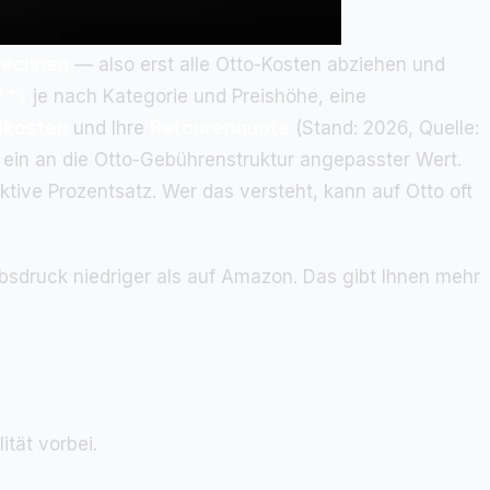
rechnen
— also erst alle Otto-Kosten abziehen und
2 %
je nach Kategorie und Preishöhe, eine
dkosten
und Ihre
Retourenquote
(Stand: 2026, Quelle:
rn ein an die Otto-Gebührenstruktur angepasster Wert.
ktive Prozentsatz. Wer das versteht, kann auf Otto oft
rbsdruck niedriger als auf Amazon. Das gibt Ihnen mehr
ität vorbei.