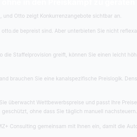
ohne in den Preiskampf zu geraten
n, und Otto zeigt Konkurrenzangebote sichtbar an.
tto.de bepreist sind. Aber unterbieten Sie nicht reflex
 die Staffelprovision greift, können Sie einen leicht h
nd brauchen Sie eine kanalspezifische Preislogik. Dens
Sie überwacht Wettbewerbspreise und passt Ihre Preise
e geschützt, ohne dass Sie täglich manuell nachsteuern.
AMZ+ Consulting gemeinsam mit Ihnen ein, damit die Aut