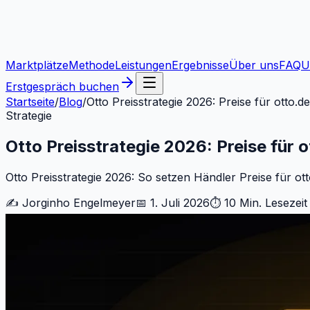
Marktplätze
Methode
Leistungen
Ergebnisse
Über uns
FAQ
U
Erstgespräch buchen
Startseite
/
Blog
/
Otto Preisstrategie 2026: Preise für otto.de
Strategie
Otto Preisstrategie 2026: Preise für o
Otto Preisstrategie 2026: So setzen Händler Preise für ot
✍️
Jorginho Engelmeyer
📅
1. Juli 2026
⏱
10 Min.
Lesezeit