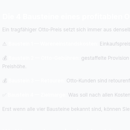
Die 4 Bausteine eines profitablen 
Ein tragfähiger Otto-Preis setzt sich immer aus dens
⚠️
Baustein 1 — Wareneinstandskosten:
Einkaufspreis 
💰
Baustein 2 — Otto-Gebühren:
gestaffelte Provision
Preishöhe.
💰
Baustein 3 — Retouren:
Otto-Kunden sind retourenfr
✅
Baustein 4 — Zielmarge:
Was soll nach allen Kosten 
Erst wenn alle vier Bausteine bekannt sind, können Sie 