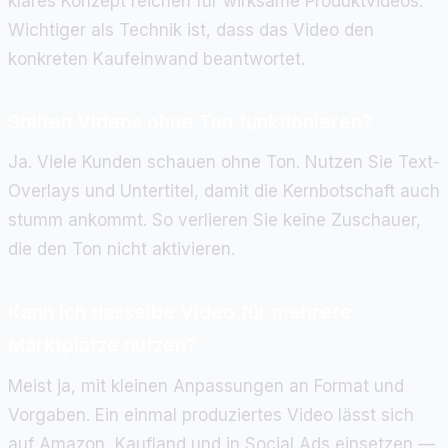
klares Konzept reichen für wirksame Produktvideos.
Wichtiger als Technik ist, dass das Video den
konkreten Kaufeinwand beantwortet.
Sollten Videos ohne Ton funktionieren?
Ja. Viele Kunden schauen ohne Ton. Nutzen Sie Text-
Overlays und Untertitel, damit die Kernbotschaft auch
stumm ankommt. So verlieren Sie keine Zuschauer,
die den Ton nicht aktivieren.
Kann ich dasselbe Video für mehrere
Marktplätze nutzen?
Meist ja, mit kleinen Anpassungen an Format und
Vorgaben. Ein einmal produziertes Video lässt sich
auf Amazon, Kaufland und in Social Ads einsetzen —