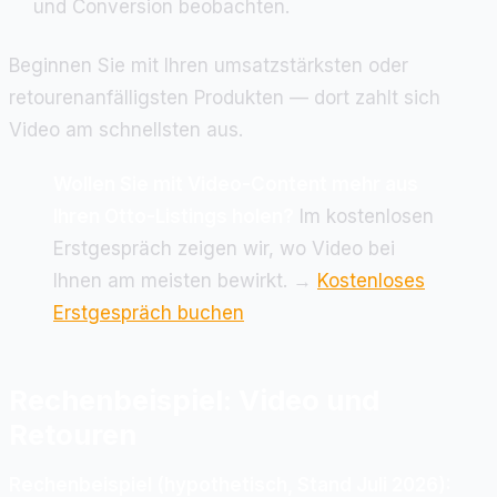
und Conversion beobachten.
Beginnen Sie mit Ihren umsatzstärksten oder
retourenanfälligsten Produkten — dort zahlt sich
Video am schnellsten aus.
Wollen Sie mit Video-Content mehr aus
Ihren Otto-Listings holen?
Im kostenlosen
Erstgespräch zeigen wir, wo Video bei
Ihnen am meisten bewirkt. →
Kostenloses
Erstgespräch buchen
Rechenbeispiel: Video und
Retouren
Rechenbeispiel (hypothetisch, Stand Juli 2026):