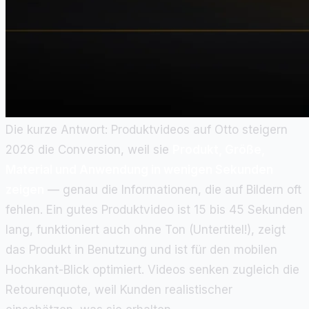
Die kurze Antwort: Produktvideos auf Otto steigern
2026 die Conversion, weil sie
Produkt, Größe,
Material und Anwendung in wenigen Sekunden
zeigen
— genau die Informationen, die auf Bildern oft
fehlen. Ein gutes Produktvideo ist 15 bis 45 Sekunden
lang, funktioniert auch ohne Ton (Untertitel!), zeigt
das Produkt in Benutzung und ist für den mobilen
Hochkant-Blick optimiert. Videos senken zugleich die
Retourenquote, weil Kunden realistischer