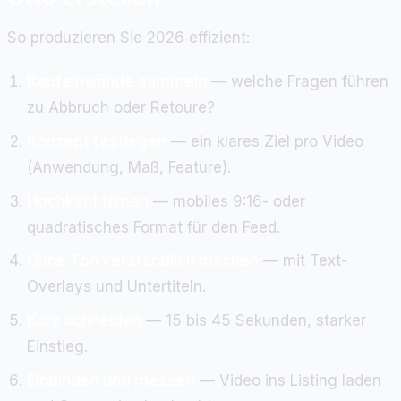
So produzieren Sie 2026 effizient:
Kaufeinwände sammeln
— welche Fragen führen
zu Abbruch oder Retoure?
Konzept festlegen
— ein klares Ziel pro Video
(Anwendung, Maß, Feature).
Hochkant filmen
— mobiles 9:16- oder
quadratisches Format für den Feed.
Ohne Ton verständlich machen
— mit Text-
Overlays und Untertiteln.
Kurz schneiden
— 15 bis 45 Sekunden, starker
Einstieg.
Einbinden und messen
— Video ins Listing laden