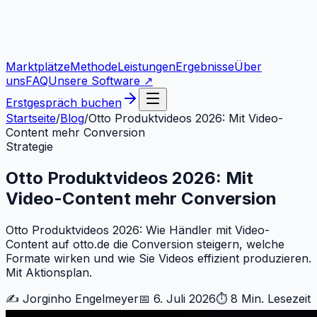
Marktplätze
Methode
Leistungen
Ergebnisse
Über
uns
FAQ
Unsere Software ↗
Erstgespräch buchen
Startseite
/
Blog
/
Otto Produktvideos 2026: Mit Video-
Content mehr Conversion
Strategie
Otto Produktvideos 2026: Mit
Video-Content mehr Conversion
Otto Produktvideos 2026: Wie Händler mit Video-
Content auf otto.de die Conversion steigern, welche
Formate wirken und wie Sie Videos effizient produzieren.
Mit Aktionsplan.
✍️
Jorginho Engelmeyer
📅
6. Juli 2026
⏱
8 Min.
Lesezeit