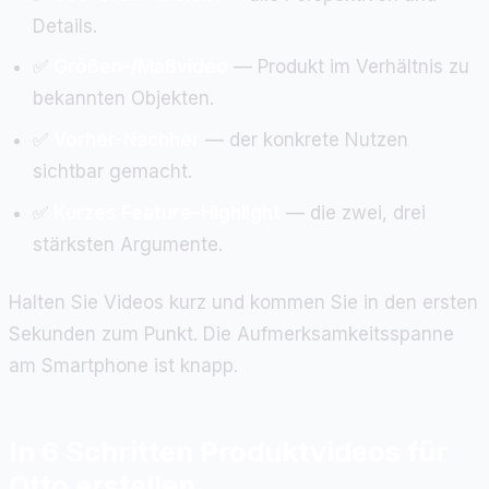
Details.
✅
Größen-/Maßvideo
— Produkt im Verhältnis zu
bekannten Objekten.
✅
Vorher-Nachher
— der konkrete Nutzen
sichtbar gemacht.
✅
Kurzes Feature-Highlight
— die zwei, drei
stärksten Argumente.
Halten Sie Videos kurz und kommen Sie in den ersten
Sekunden zum Punkt. Die Aufmerksamkeitsspanne
am Smartphone ist knapp.
In 6 Schritten Produktvideos für
Otto erstellen