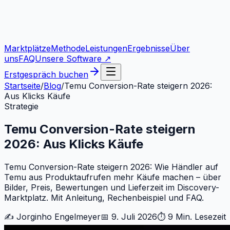
Marktplätze
Methode
Leistungen
Ergebnisse
Über
uns
FAQ
Unsere Software ↗
Erstgespräch buchen
Startseite
/
Blog
/
Temu Conversion-Rate steigern 2026:
Aus Klicks Käufe
Strategie
Temu Conversion-Rate steigern
2026: Aus Klicks Käufe
Temu Conversion-Rate steigern 2026: Wie Händler auf
Temu aus Produktaufrufen mehr Käufe machen – über
Bilder, Preis, Bewertungen und Lieferzeit im Discovery-
Marktplatz. Mit Anleitung, Rechenbeispiel und FAQ.
✍️
Jorginho Engelmeyer
📅
9. Juli 2026
⏱
9 Min.
Lesezeit