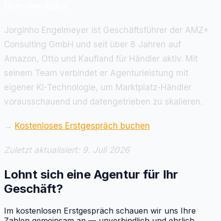
Über den Autor
Jorginho Engelmeyer ist Geschäftsführer der AMZ+
Consulting GmbH und seit über 8 Jahren auf
Amazon, Otto und Kaufland für Händler aktiv. Mit
seinem Team verbindet er Agenturleistung mit
eigener KI-Technologie, um Marktplatz-Händler
vorausschauend und datengetrieben zu skalieren.
→
Kostenloses Erstgespräch buchen
Zuletzt aktualisiert: 9. Juli 2026
Lohnt sich eine Agentur für Ihr
Geschäft?
Im kostenlosen Erstgespräch schauen wir uns Ihre
Zahlen gemeinsam an — unverbindlich und ehrlich.