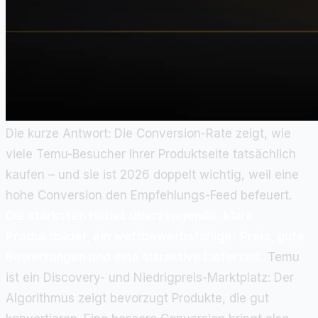
Die kurze Antwort: Die Conversion-Rate zeigt, wie
viele Temu-Besucher Ihrer Produktseite tatsächlich
kaufen – und sie ist 2026 doppelt wichtig, weil eine
hohe Conversion den Empfehlungs-Feed befeuert.
Die stärksten Hebel: überzeugende, klare
Produktbilder, ein wettbewerbsfähiger Preis, gute
Bewertungen und eine attraktive Lieferzeit.
Temu
ist ein Discovery- und Niedrigpreis-Marktplatz: Der
Algorithmus zeigt bevorzugt Produkte, die gut