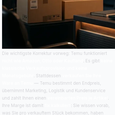
Die wichtigste Korrektur vorweg: Temu funktioniert
nicht wie Amazon, Otto oder Kaufland
. Es gibt
keine
klassische Verkaufsprovision und keine
Monatsgebühr
. Stattdessen
verkaufen Sie Ihre
Ware an Temu
— Temu bestimmt den Endpreis,
übernimmt Marketing, Logistik und Kundenservice
und zahlt Ihnen einen
vereinbarten Preis je Artikel
.
Ihre Marge ist damit
fix kalkuliert
: Sie wissen vorab,
was Sie pro verkauftem Stück bekommen, haben