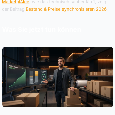
MarketplAIce
; wie das technisch sauber läuft, zeigt
der Beitrag
Bestand & Preise synchronisieren 2026
.
Was Sie jetzt tun können