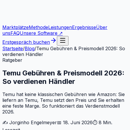
Marktplätze
Methode
Leistungen
Ergebnisse
Über
uns
FAQ
Unsere Software ↗
Erstgespräch buchen
Startseite
/
Blog
/
Temu Gebühren & Preismodell 2026: So
verdienen Händler
Ratgeber
Temu Gebühren & Preismodell 2026:
So verdienen Händler
Temu hat keine klassischen Gebühren wie Amazon: Sie
liefern an Temu, Temu setzt den Preis und Sie erhalten
eine feste Marge. So funktioniert das Verdienstmodell
2026.
✍️
Jorginho Engelmeyer
📅
18. Juni 2026
⏱
8 Min.
Lesezeit