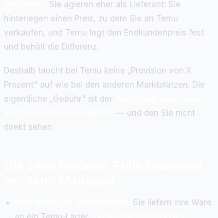
Verkäufer.
Sie agieren eher als Lieferant: Sie
hinterlegen einen Preis, zu dem Sie an Temu
verkaufen, und Temu legt den Endkundenpreis fest
und behält die Differenz.
Deshalb taucht bei Temu keine „Provision von X
Prozent" auf wie bei den anderen Marktplätzen. Die
eigentliche „Gebühr" ist der
Aufschlag, den Temu
auf Ihren Lieferpreis nimmt
— und den Sie nicht
direkt sehen.
Die zwei Modelle: Fully Managed
vs. Semi Managed
Fully Managed (Kernmodell):
Sie liefern Ihre Ware
an ein Temu-Lager.
Temu übernimmt Preis,