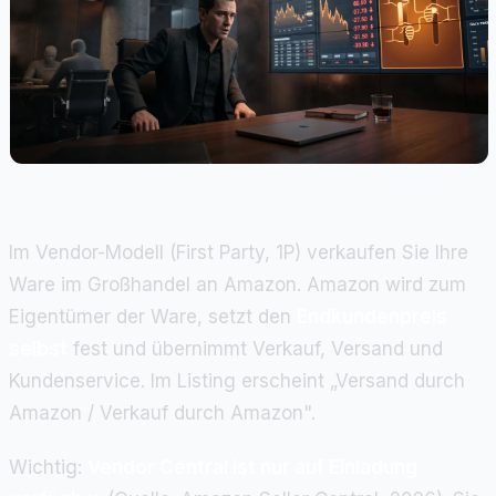
Im Vendor-Modell (First Party, 1P) verkaufen Sie Ihre
Ware im Großhandel an Amazon. Amazon wird zum
Eigentümer der Ware, setzt den
Endkundenpreis
selbst
fest und übernimmt Verkauf, Versand und
Kundenservice. Im Listing erscheint „Versand durch
Amazon / Verkauf durch Amazon".
Wichtig:
Vendor Central ist nur auf Einladung