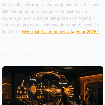
Eine ehrliche Margenrechnung je Modell — inklusive
aller Gebühren und Abzüge — ist deshalb die
Grundlage jeder Entscheidung. Wie sich Agentur-
Unterstützung dabei kostenseitig rechnet, lesen Sie
im Beitrag
Was kostet eine Amazon-Agentur 2026?
.
Wann Seller, wann Vendor?