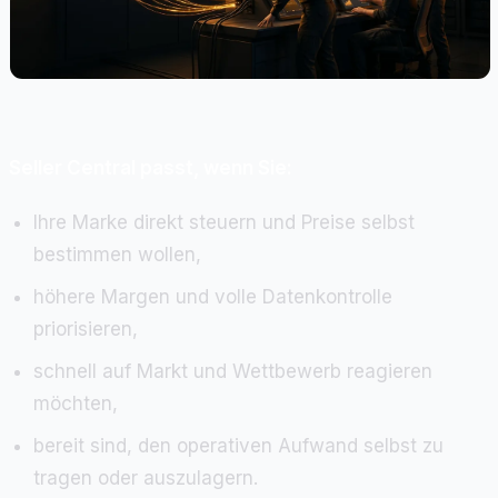
Seller Central passt, wenn Sie:
Ihre Marke direkt steuern und Preise selbst
bestimmen wollen,
höhere Margen und volle Datenkontrolle
priorisieren,
schnell auf Markt und Wettbewerb reagieren
möchten,
bereit sind, den operativen Aufwand selbst zu
tragen oder auszulagern.