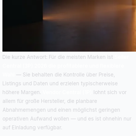
Die kurze Antwort: Für die meisten Marken ist
Seller
Central (3P) 2026 die profitablere und flexiblere
Wahl
— Sie behalten die Kontrolle über Preise,
Listings und Daten und erzielen typischerweise
höhere Margen.
Vendor Central (1P)
lohnt sich vor
allem für große Hersteller, die planbare
Abnahmemengen und einen möglichst geringen
operativen Aufwand wollen — und es ist ohnehin nur
auf Einladung verfügbar.