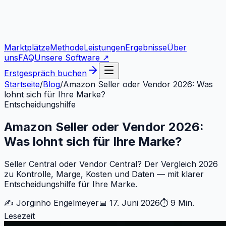
Marktplätze
Methode
Leistungen
Ergebnisse
Über
uns
FAQ
Unsere Software ↗
Erstgespräch buchen
Startseite
/
Blog
/
Amazon Seller oder Vendor 2026: Was
lohnt sich für Ihre Marke?
Entscheidungshilfe
Amazon Seller oder Vendor 2026:
Was lohnt sich für Ihre Marke?
Seller Central oder Vendor Central? Der Vergleich 2026
zu Kontrolle, Marge, Kosten und Daten — mit klarer
Entscheidungshilfe für Ihre Marke.
✍️
Jorginho Engelmeyer
📅
17. Juni 2026
⏱
9 Min.
Lesezeit