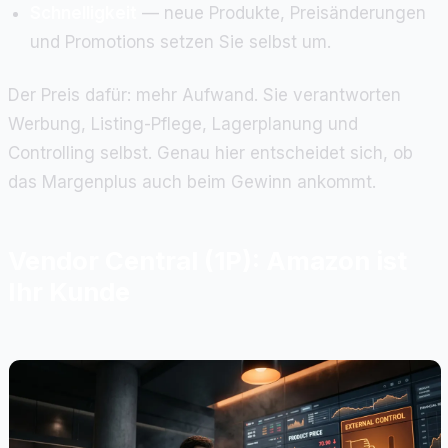
Schnelligkeit
— neue Produkte, Preisänderungen
und Promotions setzen Sie selbst um.
Der Preis dafür: mehr Aufwand. Sie verantworten
Werbung, Listing-Pflege, Lagerplanung und
Controlling selbst. Genau hier entscheidet sich, ob
das Margenplus auch beim Gewinn ankommt.
Vendor Central (1P): Amazon ist
Ihr Kunde