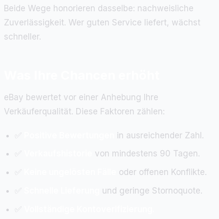
Beide Wege honorieren dasselbe: nachweisliche
Zuverlässigkeit. Wer guten Service liefert, wächst
schneller.
Was Ihre Chancen erhöht
eBay bewertet vor einer Anhebung Ihre
Verkäuferqualität. Diese Faktoren zählen:
✅
Positive Bewertungen
in ausreichender Zahl.
✅
Verkaufshistorie
von mindestens 90 Tagen.
✅
Keine ungelösten Fälle
oder offenen Konflikte.
✅
Schnelle Lieferung
und geringe Stornoquote.
✅
Vollständige Kontoverifizierung.