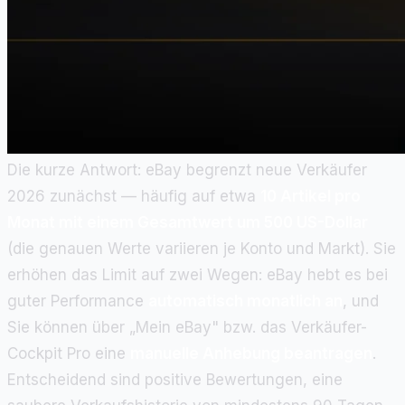
Die kurze Antwort: eBay begrenzt neue Verkäufer
2026 zunächst — häufig auf etwa
10 Artikel pro
Monat mit einem Gesamtwert um 500 US-Dollar
(die genauen Werte variieren je Konto und Markt). Sie
erhöhen das Limit auf zwei Wegen: eBay hebt es bei
guter Performance
automatisch monatlich an
, und
Sie können über „Mein eBay" bzw. das Verkäufer-
Cockpit Pro eine
manuelle Anhebung beantragen
.
Entscheidend sind positive Bewertungen, eine