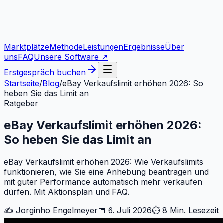
Marktplätze
Methode
Leistungen
Ergebnisse
Über
uns
FAQ
Unsere Software ↗
Erstgespräch buchen
Startseite
/
Blog
/
eBay Verkaufslimit erhöhen 2026: So
heben Sie das Limit an
Ratgeber
eBay Verkaufslimit erhöhen 2026:
So heben Sie das Limit an
eBay Verkaufslimit erhöhen 2026: Wie Verkaufslimits
funktionieren, wie Sie eine Anhebung beantragen und
mit guter Performance automatisch mehr verkaufen
dürfen. Mit Aktionsplan und FAQ.
✍️
Jorginho Engelmeyer
📅
6. Juli 2026
⏱
8 Min.
Lesezeit