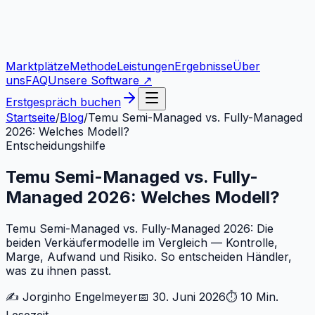
Marktplätze
Methode
Leistungen
Ergebnisse
Über
uns
FAQ
Unsere Software ↗
Erstgespräch buchen
Startseite
/
Blog
/
Temu Semi-Managed vs. Fully-Managed
2026: Welches Modell?
Entscheidungshilfe
Temu Semi-Managed vs. Fully-
Managed 2026: Welches Modell?
Temu Semi-Managed vs. Fully-Managed 2026: Die
beiden Verkäufermodelle im Vergleich — Kontrolle,
Marge, Aufwand und Risiko. So entscheiden Händler,
was zu ihnen passt.
✍️
Jorginho Engelmeyer
📅
30. Juni 2026
⏱
10 Min.
Lesezeit