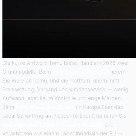
Die kurze Antwort: Temu bietet Händlern 2026 zwei
Grundmodelle. Beim
Fully-Managed-Modell
liefern
Sie Ware an Temu, und die Plattform übernimmt
Preissetzung, Versand und Kundenservice — wenig
Aufwand, aber kaum Kontrolle und enge Margen.
Beim
Semi-Managed-Modell
(in Europa über das
Local Seller Program / Local-to-Local) behalten Sie
Kontrolle über Lager, Preis und Versand
und
verschicken aus einem Lager innerhalb der EU —