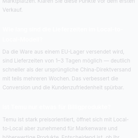
Marktplätzen. Klären Sie diese Punkte vor dem ersten
Verkauf.
Wie lang sind die Lieferzeiten im Local-to-
Local-Modell?
Da die Ware aus einem EU-Lager versendet wird,
sind Lieferzeiten von 1–3 Tagen möglich — deutlich
schneller als der ursprüngliche China-Direktversand
mit teils mehreren Wochen. Das verbessert die
Conversion und die Kundenzufriedenheit spürbar.
Ist Temu nur etwas für Billigprodukte?
Temu ist stark preisorientiert, öffnet sich mit Local-
to-Local aber zunehmend für Markenware und
höherwertige Produkte. Entscheidend ist, ob Ihr