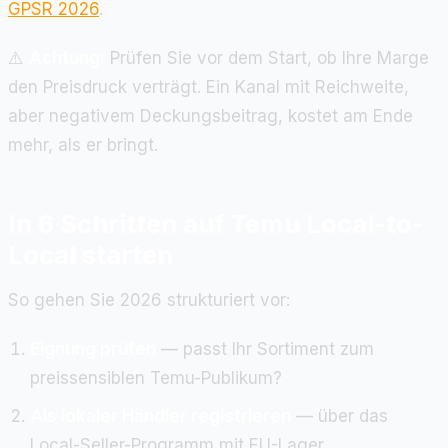
GPSR 2026
.
⚠️
Achtung:
Prüfen Sie vor dem Start, ob Ihre Marge
den Preisdruck verträgt. Ein Kanal mit Reichweite,
aber negativem Deckungsbeitrag, kostet am Ende
mehr, als er bringt.
In 6 Schritten auf Temu Local-to-
Local starten
So gehen Sie 2026 strukturiert vor:
Eignung prüfen
— passt Ihr Sortiment zum
preissensiblen Temu-Publikum?
Als lokaler Händler registrieren
— über das
Local-Seller-Programm mit EU-Lager.