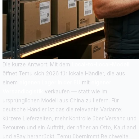
Die kurze Antwort: Mit dem
Local-to-Local-Modell
öffnet Temu sich 2026 für lokale Händler, die aus
einem
eigenen Lager in der EU
mit
eigener
Versandlogistik
verkaufen — statt wie im
ursprünglichen Modell aus China zu liefern. Für
deutsche Händler ist das die relevante Variante:
kürzere Lieferzeiten, mehr Kontrolle über Versand und
Retouren und ein Auftritt, der näher an Otto, Kaufland
und eBay heranrückt. Temu übernimmt Reichweite