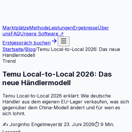
Marktplätze
Methode
Leistungen
Ergebnisse
Über
uns
FAQ
Unsere Software ↗
Erstgespräch buchen
Startseite
/
Blog
/
Temu Local-to-Local 2026: Das neue
Händlermodell
Trend
Temu Local-to-Local 2026: Das
neue Händlermodell
Temu Local-to-Local 2026 erklärt: Wie deutsche
Händler aus dem eigenen EU-Lager verkaufen, was sich
gegenüber dem China-Modell ändert und für wen es
sich lohnt.
✍️
Jorginho Engelmeyer
📅
23. Juni 2026
⏱
9 Min.
Lesezeit