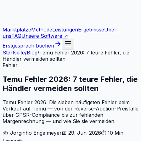
Marktplätze
Methode
Leistungen
Ergebnisse
Über
uns
FAQ
Unsere Software ↗
Erstgespräch buchen
Startseite
/
Blog
/
Temu Fehler 2026: 7 teure Fehler, die
Händler vermeiden sollten
Fehler
Temu Fehler 2026: 7 teure Fehler, die
Händler vermeiden sollten
Temu Fehler 2026: Die sieben häufigsten Fehler beim
Verkauf auf Temu — von der Reverse-Auction-Preisfalle
über GPSR-Compliance bis zur fehlenden
Margenrechnung — und wie Sie sie vermeiden.
✍️
Jorginho Engelmeyer
📅
29. Juni 2026
⏱
10 Min.
Lesezeit