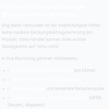
Fehler 2: Ohne vollständige
Margenrechnung starten
Eng damit verbunden ist der zweithäufigste Fehler:
keine saubere Deckungsbeitragsrechnung pro
Produkt. Viele Händler kennen ihren echten
Stückgewinn auf Temu nicht.
In Ihre Rechnung gehören mindestens:
✅
Einkaufs- oder Herstellkosten
pro Einheit.
✅
Versand- und Verpackungskosten
.
✅
Retourenkosten
und erwartete Retourenquote.
✅
Compliance- und Verwaltungskosten
(GPSR,
Steuern, Abgaben).