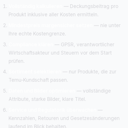
Vollständig kalkulieren
— Deckungsbeitrag pro
Produkt inklusive aller Kosten ermitteln.
Mindestpreis margensicher setzen
— nie unter
Ihre echte Kostengrenze.
Compliance klären
— GPSR, verantwortlicher
Wirtschaftsakteur und Steuern vor dem Start
prüfen.
Sortiment selektieren
— nur Produkte, die zur
Temu-Kundschaft passen.
Daten und Bilder optimieren
— vollständige
Attribute, starke Bilder, klare Titel.
Service und Regulatorik überwachen
—
Kennzahlen, Retouren und Gesetzesänderungen
laufend im Blick behalten.