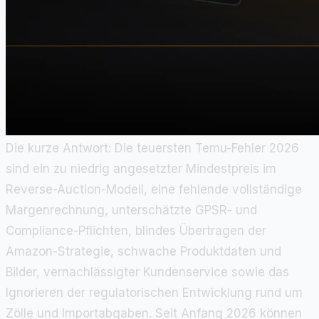
Die kurze Antwort: Die teuersten Temu-Fehler 2026
sind ein zu niedrig angesetzter Mindestpreis im
Reverse-Auction-Modell, eine fehlende vollständige
Margenrechnung, unterschätzte GPSR- und
Compliance-Pflichten, blindes Übertragen der
Amazon-Strategie, schwache Produktdaten und
Bilder, vernachlässigter Kundenservice sowie das
Ignorieren der regulatorischen Entwicklung rund um
Zölle und Importabgaben. Seit Anfang 2026 können